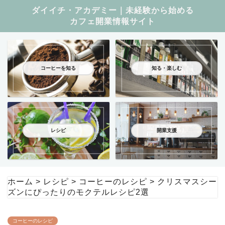
ダイイチ・アカデミー｜未経験から始める
カフェ開業情報サイト
コーヒーを知る
知る・楽しむ
レシピ
開業支援
ホーム
>
レシピ
>
コーヒーのレシピ
>
クリスマスシー
ズンにぴったりのモクテルレシピ2選
コーヒーのレシピ