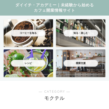
ダイイチ・アカデミー｜未経験から始める
カフェ開業情報サイト
コーヒーを知る
知る・楽しむ
レシピ
開業支援
― CATEGORY ―
モクテル