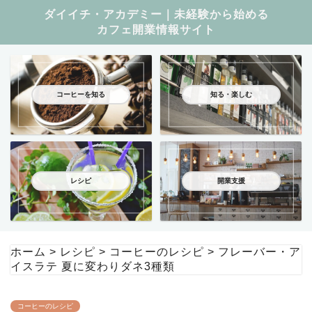
ダイイチ・アカデミー｜未経験から始める
カフェ開業情報サイト
コーヒーを知る
知る・楽しむ
レシピ
開業支援
ホーム
>
レシピ
>
コーヒーのレシピ
>
フレーバー・ア
イスラテ 夏に変わりダネ3種類
コーヒーのレシピ