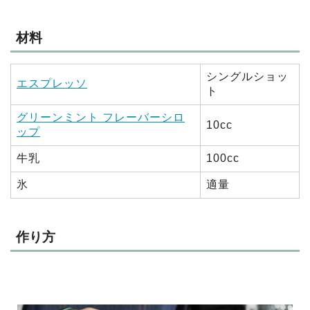
材料
シングルショッ
エスプレッソ
ト
グリーンミント フレーバーシロ
10cc
ップ
牛乳
100cc
氷
適量
作り方