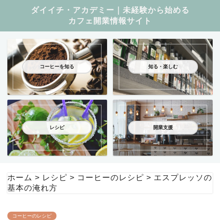
ダイイチ・アカデミー｜未経験から始める
カフェ開業情報サイト
コーヒーを知る
知る・楽しむ
レシピ
開業支援
ホーム
>
レシピ
>
コーヒーのレシピ
>
エスプレッソの
基本の淹れ方
コーヒーのレシピ