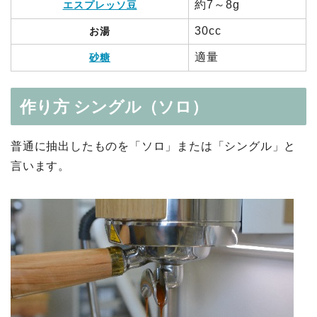
約7～8g
エスプレッソ豆
30cc
お湯
適量
砂糖
作り方 シングル（ソロ）
普通に抽出したものを「ソロ」または「シングル」と
言います。