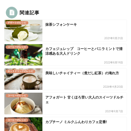
関連記事
デザートのレシピ
抹茶シフォンケーキ
2021年9月21日
コーヒーのレシピ
カフェジュレップ コーヒーとバニラミントで清
涼感ある大人ドリンク
2022年8月19日
ホットドリンクのレシピ
美味しいチャイティー（煮だし紅茶）の淹れ方
2026年4月20日
コーヒーのレシピ
アフォガート 甘くほろ苦い大人のスイーツドルチ
ェ
2021年9月7日
コーヒーのレシピ
カプチーノ ミルクふんわりカフェ定番!