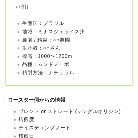
（↓例）
⽣産国：ブラジル
地域：ミナスジェライス州
農園 / 精製：○○農園
⽣産者：○○さん
標⾼：1000〜1200m
品種：ムンドノーボ
精製⽅法：ナチュラル
ロースター側からの情報
ブレンド or ストレート (シングルオリジン)
焙煎度
テイスティングノート
焙煎⽇