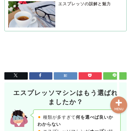
エスプレッソの誤解と魅力
コーヒーを知る
知る・楽しむ
レシピ
開業支援
エスプレッソマシンはもう選ばれ
ましたか？
MENU
⚫︎
種類が多すぎて
何を選べば良いか
わからない