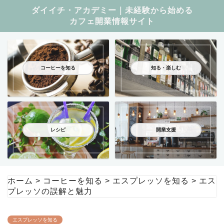
ダイイチ・アカデミー｜未経験から始める
カフェ開業情報サイト
コーヒーを知る
知る・楽しむ
レシピ
開業支援
ホーム
>
コーヒーを知る
>
エスプレッソを知る
>
エス
プレッソの誤解と魅力
エスプレッソを知る