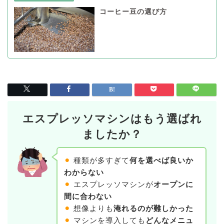
コーヒー豆の選び方
エスプレッソマシンはもう選ばれ
ましたか？
⚫︎
種類が多すぎて
何を選べば良いか
わからない
⚫︎
エスプレッソマシンが
オープンに
間に合わない
⚫︎
想像よりも
淹れるのが難しかった
⚫︎
マシンを導入しても
どんなメニュ