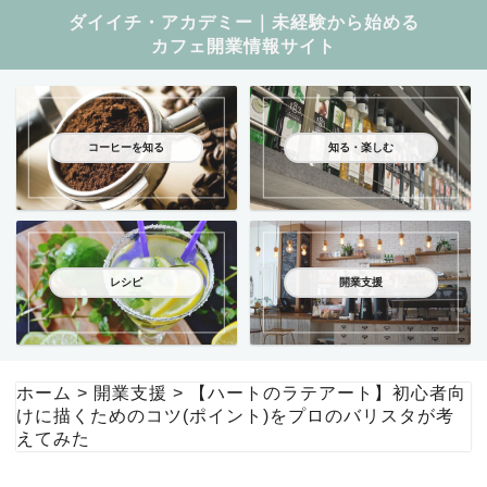
ダイイチ・アカデミー｜未経験から始める
カフェ開業情報サイト
コーヒーを知る
知る・楽しむ
レシピ
開業支援
ホーム
>
開業支援
>
【ハートのラテアート】初心者向
けに描くためのコツ(ポイント)をプロのバリスタが考
えてみた